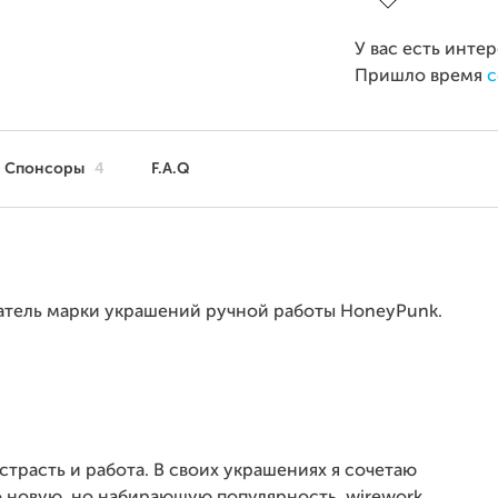
У вас есть инте
Пришло время
с
Спонсоры
4
F.A.Q
датель марки украшений ручной работы HoneyPunk.
страсть и работа. В своих украшениях я сочетаю