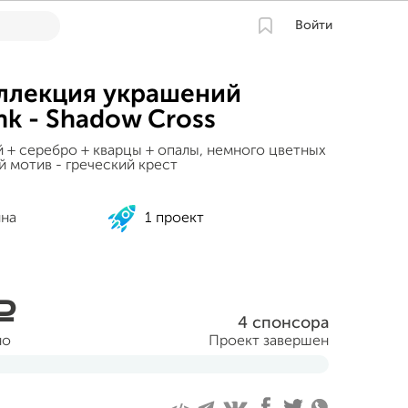
Войти
ллекция украшений
k - Shadow Cross
 + серебро + кварцы + опалы, немного цветных
й мотив - греческий крест
ина
1 проект
a
4 спонсора
но
Проект завершен
 2013