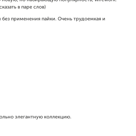
 новую, но набирающую популярность, wirework.
казать в паре слов)
и без применения пайки. Очень трудоемкая и
вольно элегантную коллекцию.