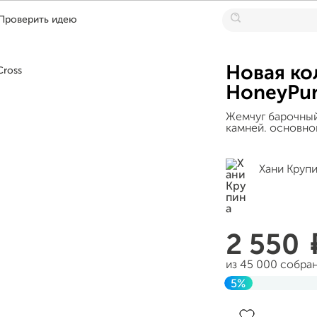
Проверить идею
Новая ко
HoneyPun
Жемчуг барочный
камней. основно
Хани Круп
2 550
из 45 000 собра
5%
Завершен 21 мая