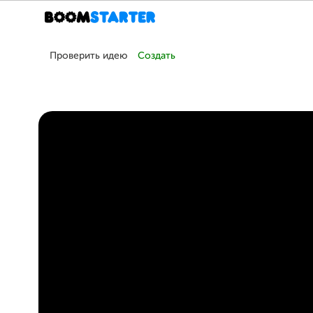
Проверить идею
Создать