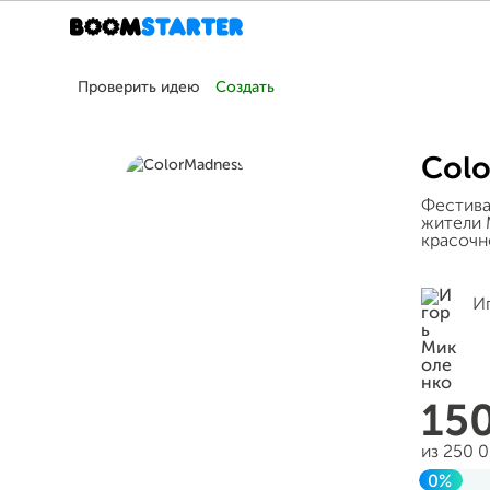
Проверить идею
Создать
Col
Фестива
жители 
красочн
И
15
из 250 
0%