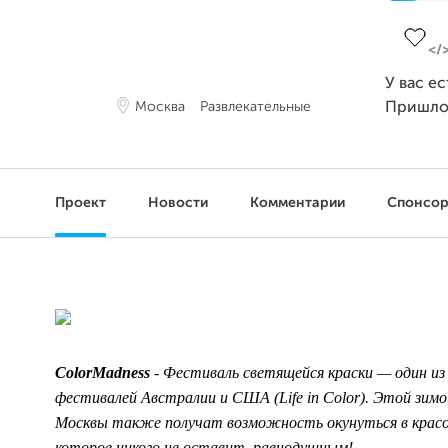
Заверш
У вас е
Москва
Развлекательные
Пришло
Проект
Новости
Комментарии
Спонсо
ColorMadness
- Фестиваль светящейся краски — один из
фестивалей Австралии и США (Life in Color). Этой зим
Москвы также получат возможность окунуться в красо
которое никого не оставит равнодушным!