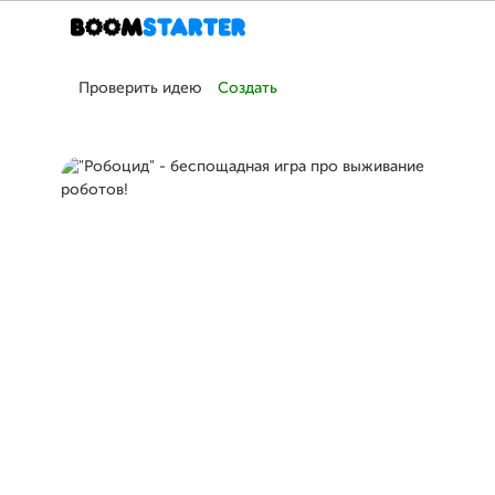
Проверить идею
Создать