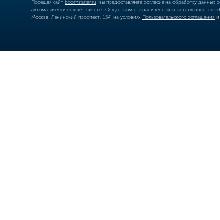
Посещая сайт
boomstarter.ru
, вы предоставляете согласие на обработку данных 
автоматически осуществляется Обществом с ограниченной ответственностью «Б
Москва, Ленинский проспект, 15А) на условиях
Пользовательского соглашения