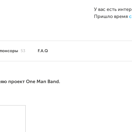
У вас есть инте
Пришло время
с
понсоры
53
F.A.Q
вляю проект One Man Band.