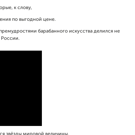
орые, к слову,
ения по выгодной цене.
1" премудростями барабанного искусства делился не
и России.
ься звёзды мировой величины.