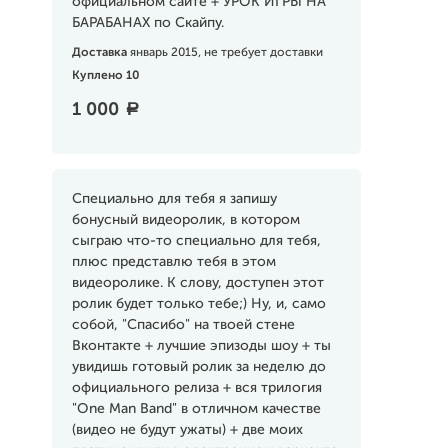
официальном сайте + УРОК ИГРЫ НА
БАРАБАНАХ по Скайпу.
Доставка
январь 2015, не требует доставки
Куплено 10
1 000
a
Специально для тебя я запишу
бонусный видеоролик, в котором
сыграю что-то специально для тебя,
плюс представлю тебя в этом
видеоролике. К слову, доступен этот
ролик будет только тебе;) Ну, и, само
собой, "Спасибо" на твоей стене
Вконтакте + лучшие эпизоды шоу + ты
увидишь готовый ролик за неделю до
официального релиза + вся трилогия
"One Man Band" в отличном качестве
(видео не будут ужаты) + две моих