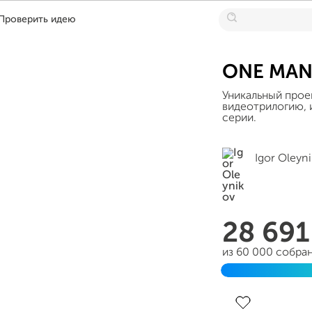
Проверить идею
ONE MAN
Уникальный прое
видеотрилогию, 
серии.
Igor Oleyn
28 69
из 60 000 собра
Завершен 21 дек