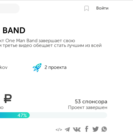
Войти
 BAND
кт One Man Band завершает свою
и третье видео обещает стать лучшим из всей
ikov
2 проекта
1
a
53 спонсора
но
Проект завершен
47%
абря 2014