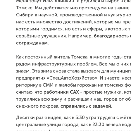
Меня зовут Илья Клинкин. Я родился и вырос в с
Томске. Мы действительно претендуем на звание
Сибири в научной, производственной и культурно
нас есть множество достижений, которые мы пре
которыми гордимся, но есть и сферы, в которых 
серьёзные улучшения. Например,
благодарность
согражданам
.
Как постоянный житель Томска, я многие годы ст
рядом инфраструктурных проблем. Все мы о них
знаем. Эта зима снова стала вызовом для муници
предприятия «СпецАвтоХозяйство». И знаете: нес
риторику в СМИ и жалобы горожан на томских фо
считаю, что
работники САХ
- простые мужики, ко
трудились всю зиму и расчищали наш город от о
снежного покрова,
справились с задачей
.
Десятки раз я видел, как в 5:30 утра трудяги с м
центральные улицы города, как в 23:30 вечера во