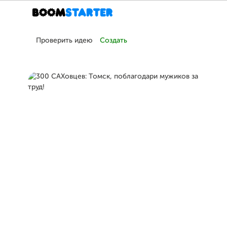
Проверить идею
Создать