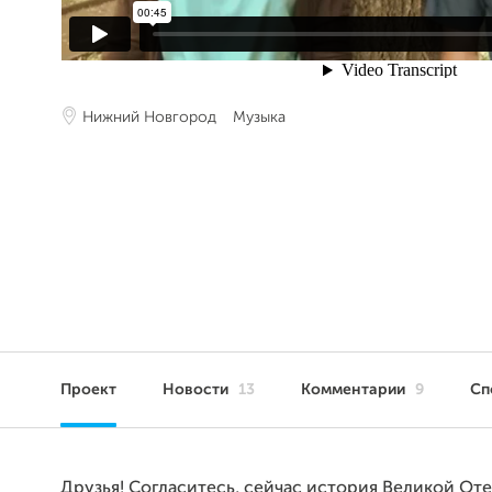
Нижний Новгород
Музыка
Проект
Новости
13
Комментарии
9
Сп
Друзья! Согласитесь, сейчас история Великой От