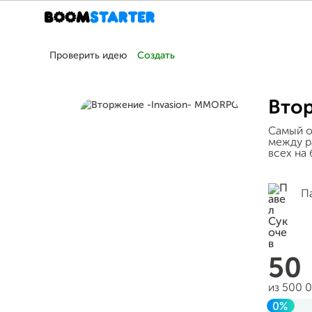
Проверить идею
Создать
Вто
Самый о
между р
всех на 
П
50
из 500 
0%