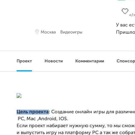
Заверш
У вас е
Москва
Видеоигры
Пришло
Проект
Новости
Комментарии
Спонсо
Цель проекта
:
Создание онлайн игры для различ
PC, Mac ,Android, IOS.
Если проект набирает нужную сумму, то мы смо
и выпустить игру на платформу PC а так же собрат