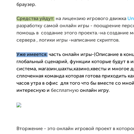
браузер.
Средства уйдут:
на лицензию игрового движка
Un
разработку самой онлайн игры - поощрение перс
помощь в создание этого проекта.-на создание м
сервера , логики игры -написание скриптов.
Уже имеется:
часть онлайн игры-(Описание в конц
глобальный сценарий, функции которые будут в и
система, магазин,шахты,казино,квесты и многое д
сплоченная команда которая готова приходить ка
часов утра в офис для того что бы вместе со мно
интересную и
бесплатную
онлайн игру.
В
торжение - это онлайн игровой проект в которо