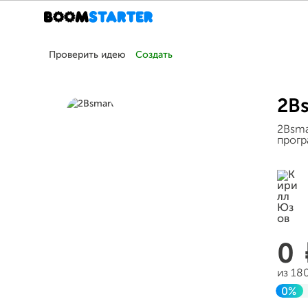
Проверить идею
Создать
2B
2Bsma
прогр
0
из 18
0%
Зав