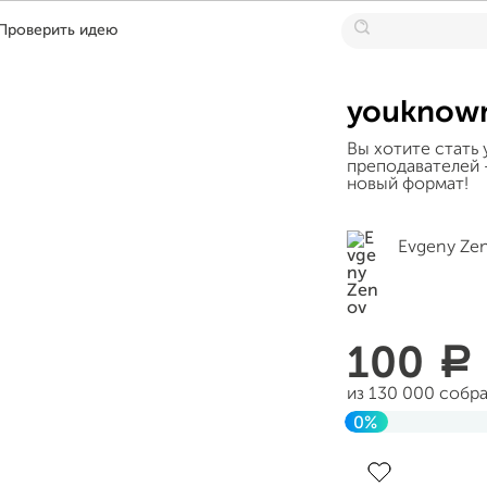
Проверить идею
youknow
Вы хотите стать 
преподавателей 
новый формат!
Evgeny Ze
100
a
из 130 000 собр
0%
Завершен 21 ию