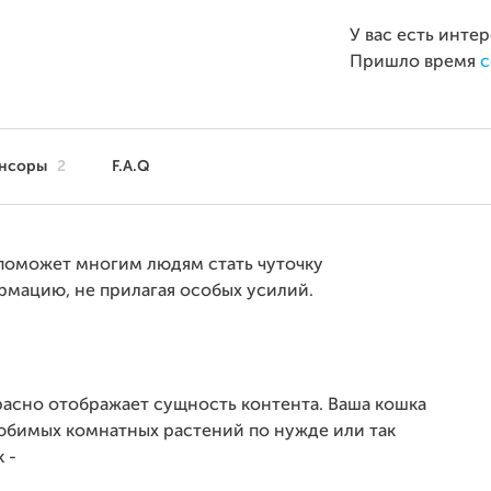
У вас есть инте
Пришло время
с
нсоры
2
F.A.Q
поможет многим людям стать чуточку
рмацию, не прилагая особых усилий.
красно отображает сущность контента. Ваша кошка
юбимых комнатных растений по нужде или так
к -