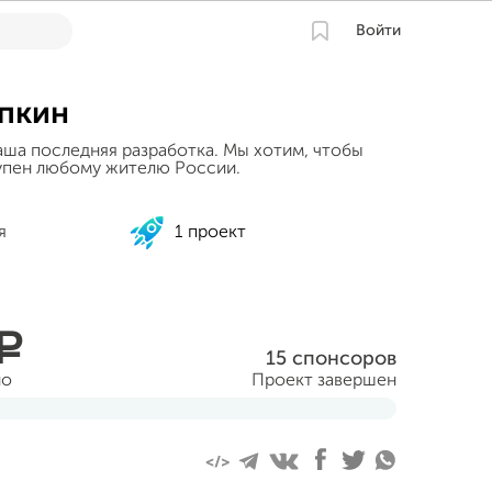
Войти
пкин
аша последняя разработка. Мы хотим, чтобы
упен любому жителю России.
я
1 проект
a
15 спонсоров
но
Проект завершен
абря 2012