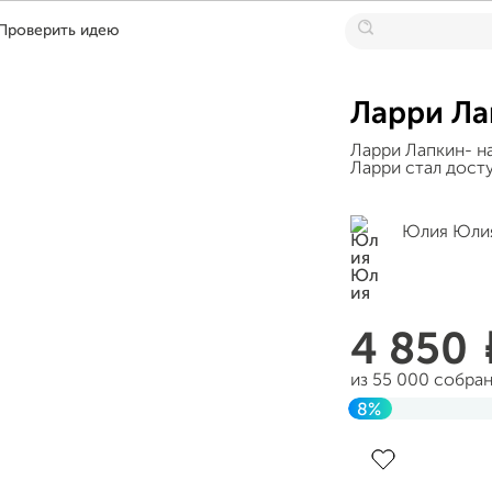
Проверить идею
Ларри Ла
Ларри Лапкин- н
Ларри стал дост
Юлия Юли
4 850
из 55 000 собра
8%
Завершен 11 дек