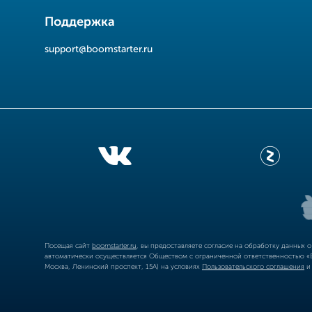
Поддержка
support@boomstarter.ru
Посещая сайт
boomstarter.ru
, вы предоставляете согласие на обработку данных 
автоматически осуществляется Обществом с ограниченной ответственностью «Б
Москва, Ленинский проспект, 15А) на условиях
Пользовательского соглашения