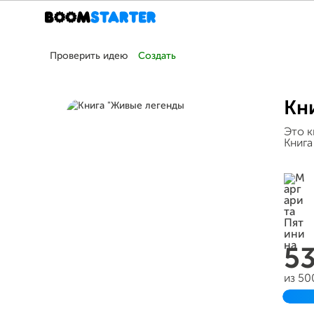
Проверить идею
Создать
Кн
Это к
Книга
5
из 50
Зав