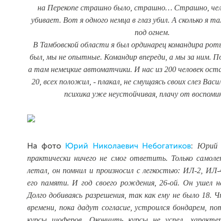
на Перекопе страшно было, страшно… Страшно, чел
убивает. Вот я одного немца в глаз убил. А сколько я та
под огнем.
В Тамбовской области я был ординарец командира рот
был, мы не опытные. Командир впереди, а мы за ним. По
а там немецкие автоматчики. И нас из 200 человек оста
20, всех положил, - плакал, не смущаясь своих слез Вас
психика уже неустойчивая, плачу от воспоми
Юрий Н
На фото
Юрий Николаевич Небогатиков
:
практически ничего не смог ответить. Только самол
летал, он помнил и произносил с легкостью: ИЛ-2, ИЛ-
его памяти. И год своего рождения, 26-ой. Он ушел н
Долго добиваясь разрешения, так как ему не было 18.
времени, пока дадут согласие, устроился бондарем, п
курсы шоферов. Окончить курсы не успел, характе