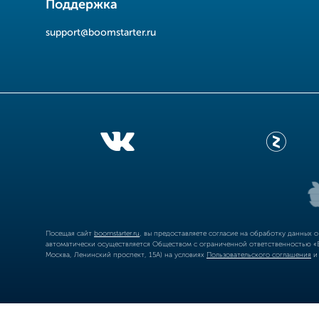
Поддержка
support@boomstarter.ru
Посещая сайт
boomstarter.ru
, вы предоставляете согласие на обработку данных 
автоматически осуществляется Обществом с ограниченной ответственностью «Б
Москва, Ленинский проспект, 15А) на условиях
Пользовательского соглашения