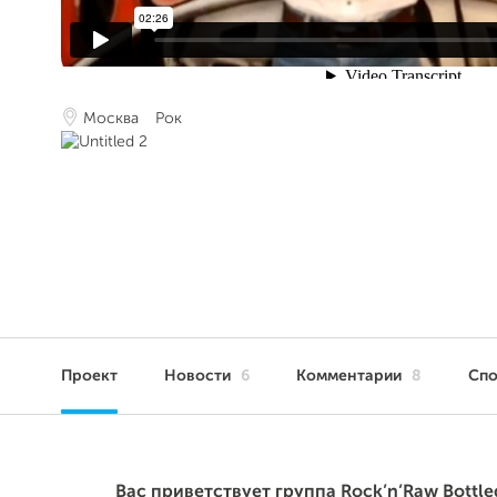
Москва
Рок
Проект
Новости
6
Комментарии
8
Сп
Вас приветствует группа
Rock’n’Raw Bottle