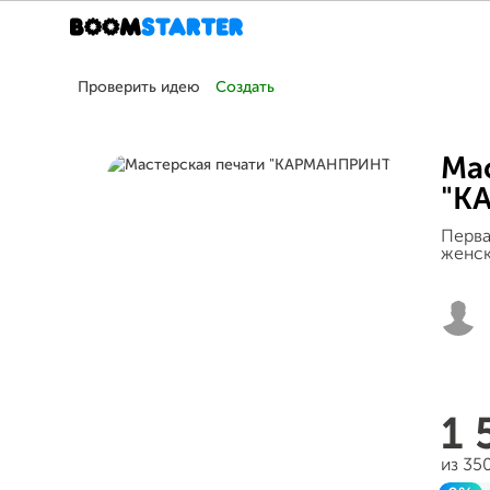
Проверить идею
Создать
Ма
"К
Перва
женск
1
из 35