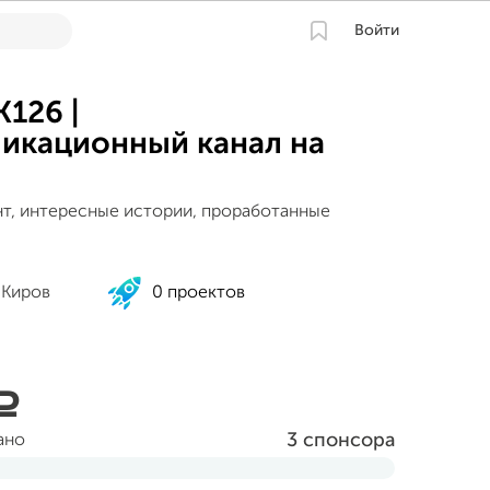
Войти
K126 |
икационный канал на
т, интересные истории, проработанные
 Киров
0 проектов
a
3 спонсора
ано