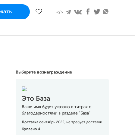
 июня и завершится
жать
т 100% требуемой суммы или более
Поддержать
Выберите вознаграждение
Это База
Ваше имя будет указано в титрах с
благодарностями в разделе "База"
Доставка
сентябрь 2022, не требует доставки
Куплено 4