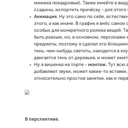
мимика покадровые). Также имейте в виду
ссадины, испортить причёску - для этого
Анимация
. Ну это само по себе, естеств
этого, а как иначе. В график я внёс само
особых для конкретного ролика вещей. 
быть разным, но, в основном, персонажи х
предметы, поэтому я сделал это бо́льши
тень, чем-нибудь светить, находится в кл
двигается тень от деревьев, и может име
Ну я вишенка на торте -
монтаж.
Тут всю 
добавляют звуки, может какие-то вставки
относительно простое занятие, как и перв
В перспективе.