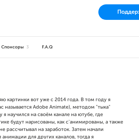
До цели
Проект начался 20
Поддер
как только собере
Спонсоры
3
F.A.Q
ю картинки вот уже с 2014 года. В том году я
ас называется Adobe Animate), методом "тыка"
 я научился на своём канале на ютубе, где
тике будут нарисованы, как с'анимированы, а также
не рассчитывал на заработок. Затем начали
 анимации для других каналов, тогда я