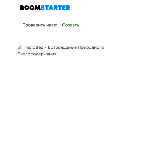
Проверить идею
Создать