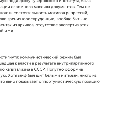
ямую поддержку Гуверовского института, была
кации огромного массива документов. Тем не
нов: несостоятельность мотивов репрессий,
очки зрения юриспруденции, вообще быть не
нтах из архивов, отсутствие экспертиз этих
й и т.д
остигнута: коммунистический режим был
едшая к власти в результате внутрипартийного
цию капитализма в СССР. Попутно оформив
ую. Хотя миф был шит белыми нитками, никто из
 что явно показывает оппортунистическую позицию