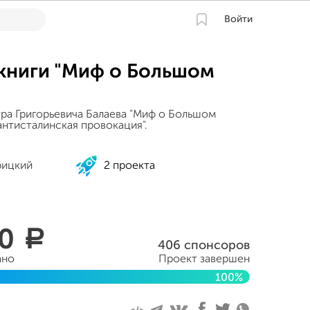
Войти
книги "Миф о Большом
тра Григорьевича Балаева "Миф о Большом
антисталинская провокация".
рицкий
2 проекта
50
a
406 спонсоров
ано
Проект завершен
100%
ня 2021