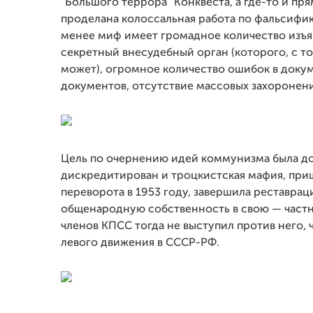
"Большого террора" Конквеста, а где-то и пр
проделана колоссальная работа по фальсифи
менее миф имеет громадное количество изъя
секретный внесудебный орган (которого, с т
может), огромное количество ошибок в докуме
документов, отсутствие массовых захоронени
Цель по очернению идей коммунизма была д
дискредитирован и троцкистская мафия, приш
переворота в 1953 году, завершила реставра
общенародную собственность в свою — частн
членов КПСС тогда не выступил против него,
левого движения в СССР-РФ.