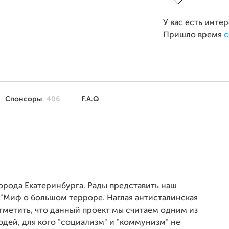
У вас есть инте
Пришло время
с
Спонсоры
406
F.A.Q
города Екатеринбурга. Рады представить наш
а "Миф о большом терроре. Наглая антисталинская
отметить, что данный проект мы считаем одним из
людей, для кого "социализм" и "коммунизм" не