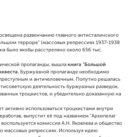
посвещена развенчанию главного антисталинского
льшом терроре" (массовых репрессиях 1937-1938
на было якобы расстреляно около 656 тыс.
тической пропаганды, вышла
книга "Большой
нквеста.
Буржуазной пропаганде необходимо
преступным и античеловечным. Попутно решалась
нтисоветскую деятельность буржуазных разведок,
ованных троцкистов, и убедительно доказанную на
ет активно использоваться троцкистами внутри
еработав, выпустит её под названием "Архипелаг
 воспользуется комиссия А.Н. Яковлева и общество
 о массовых репрессиях. Используя идею