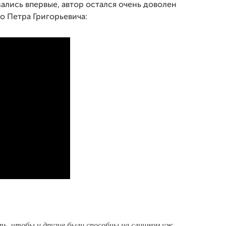
ались впервые, автор остался очень доволен
о Петра Григорьевича:
ть, чтобы и другие были способны на слишком уж