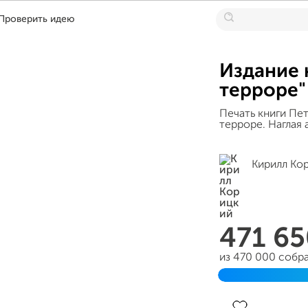
Проверить идею
Издание 
терроре"
Печать книги Пе
терроре. Наглая 
Кирилл Ко
471 6
из 470 000 собр
Завершён 08 ию