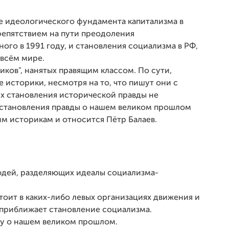
е идеологического фундамента капитализма в
репятствием на пути преодоления
го в 1991 году, и становления социализма в РФ,
 всём мире.
ков", нанятых правящим классом. По сути,
е историки, несмотря на то, что пишут они с
их становления исторической правды не
осстановления правды о нашем великом прошлом
им историкам и относится Пётр Балаев.
юдей, разделяющих идеалы социализма-
тоит в каких-либо левых организациях движения и
е приближает становление социализма.
у о нашем великом прошлом.