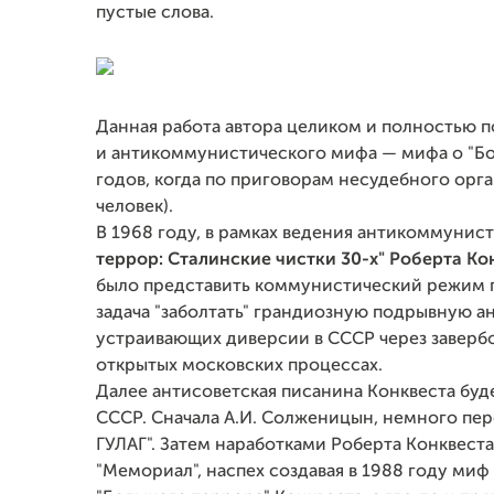
пустые слова.
Данная работа автора целиком и полностью 
и антикоммунистического мифа — мифа о "Бо
годов, когда по приговорам несудебного орга
человек).
В 1968 году, в рамках ведения антикоммунис
террор: Сталинские чистки 30-х" Роберта Ко
было представить коммунистический режим 
задача "заболтать" грандиозную подрывную а
устраивающих диверсии в СССР через заверб
открытых московских процессах.
Далее антисоветская писанина Конквеста буд
СССР. Сначала А.И. Солженицын, немного пер
ГУЛАГ". Затем наработками Роберта Конквеста
"Мемориал", наспех создавая в 1988 году миф