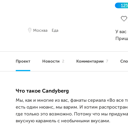
12
Зав
Москва
Еда
У вас
Приш
Проект
Новости
2
Комментарии
7
Сп
Что такое Candyberg
Мы, как и многие из вас, фанаты сериала «Во все 
есть один нюанс, мы варим. И хотим распростран
где только это возможно. Потому что мы придум
вкусную карамель с необычными вкусами.