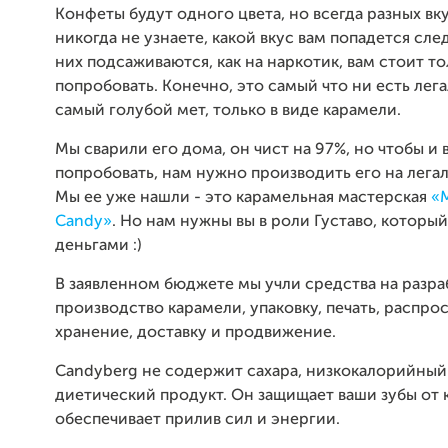
Конфеты будут одного цвета, но всегда разных вку
никогда не узнаете, какой вкус вам попадется с
них подсаживаются, как на наркотик, вам стоит т
попробовать. Конечно, это самый что ни есть лега
самый голубой мет, только в виде карамели.
Мы сварили его дома, он чист на 97%, но чтобы и 
попробовать, нам нужно производить его на лега
Мы ее уже нашли - это карамельная мастерская
«
Candy»
. Но нам нужны вы в роли Густаво, которы
деньгами :)
В заявленном бюджете мы учли средства на разра
производство карамели, упаковку, печать, распро
хранение, доставку и продвижение.
Candyberg не содержит сахара,
низкокалорийный
диетический продукт. Он защищает ваши зубы от 
о
беспечивает прилив сил и энергии.