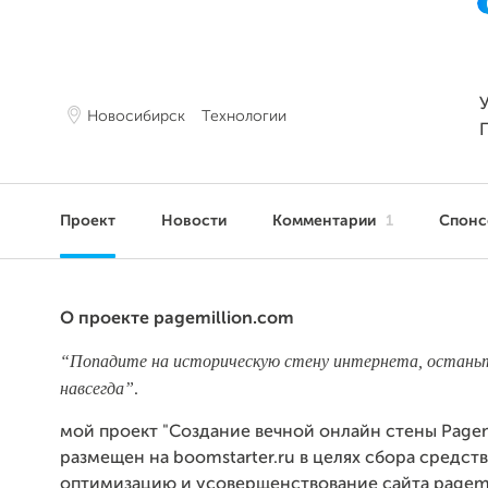
Новосибирск
Технологии
Проект
Новости
Комментарии
1
Спон
О проекте pagemillion.com
“Попадите на историческую стену интернета, останьт
навсегда”
.
мой проект "Создание вечной онлайн стены Pagem
размещен на boomstarter.ru в целях сбора средств
оптимизацию и усоверщенствование сайта pagemi