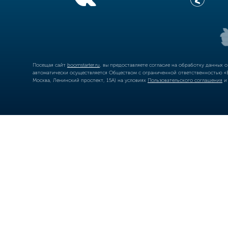
Посещая сайт
boomstarter.ru
, вы предоставляете согласие на обработку данных 
автоматически осуществляется Обществом с ограниченной ответственностью «Б
Москва, Ленинский проспект, 15А) на условиях
Пользовательского соглашения