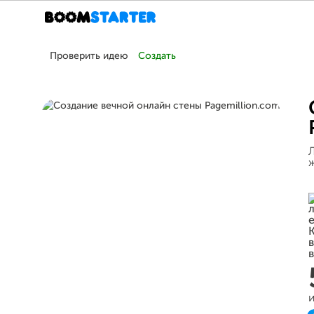
Проверить идею
Создать