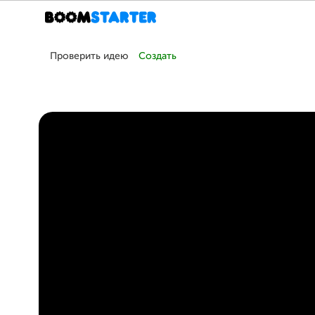
Проверить идею
Создать