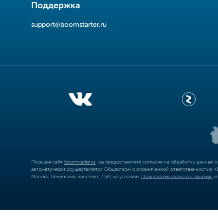
Поддержка
support@boomstarter.ru
Посещая сайт
boomstarter.ru
, вы предоставляете согласие на обработку данных 
автоматически осуществляется Обществом с ограниченной ответственностью «Б
Москва, Ленинский проспект, 15А) на условиях
Пользовательского соглашения