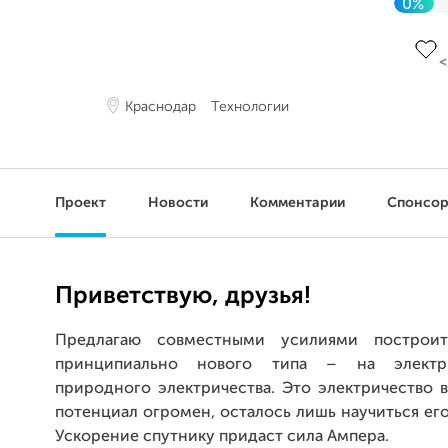
0%
До ц
Краснодар
Технологии
Проект
Новости
Комментарии
Спонсо
Приветствую, друзья!
Предлагаю совместными усилиями построи
принципиально нового типа – на электр
природного электричества. Это электричество в
потенциал огромен, осталось лишь научиться его
Ускорение спутнику придаст сила Ампера.