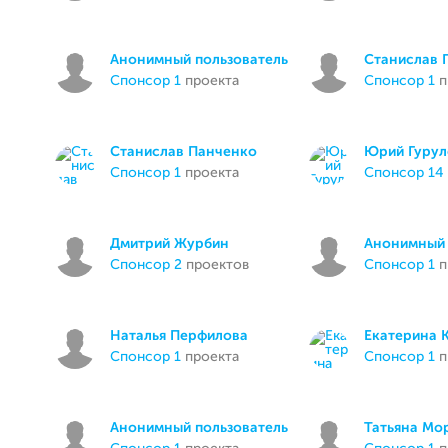
Анонимный пользователь
Станислав 
спонсор 1
проекта
спонсор 1
п
Станислав Панченко
Юрий Гурул
спонсор 1
проекта
спонсор 14
Дмитрий Журбин
Анонимный 
спонсор 2
проектов
спонсор 1
п
Наталья Перфилова
Екатерина 
спонсор 1
проекта
спонсор 1
п
Анонимный пользователь
Татьяна Мо