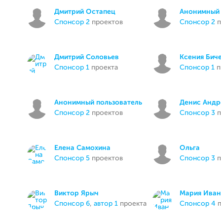
Дмитрий Остапец
Анонимный 
спонсор 2
проектов
спонсор 2
п
Дмитрий Соловьев
Ксения Бич
спонсор 1
проекта
спонсор 1
п
Анонимный пользователь
Денис Андр
спонсор 2
проектов
спонсор 3
п
Елена Самохина
Ольга
спонсор 5
проектов
спонсор 3
п
Виктор Ярыч
Мария Иван
спонсор 6
,
автор 1
проекта
спонсор 4
п