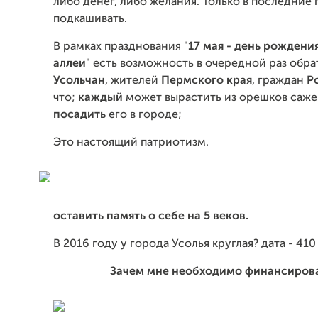
либо денег, либо желания. Только в последние 
подкашивать.
В рамках празднования "
17 мая - день рождени
аллеи
" есть возможность в очередной раз обр
Усольчан
, жителей
Пермского края
, граждан
Р
что;
каждый
может вырастить из орешков саже
посадить
его в городе;
Это настоящий патриотизм.
оставить память о себе на 5 веков.
В 2016 году у города Усолья круглая? дата - 410 
Зачем мне необходимо финансиров