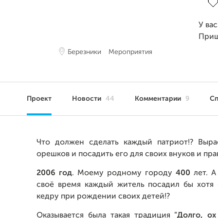
У ва
Приш
Березники
Мероприятия
Проект
Новости
44
Комментарии
9
С
Что должен сделать каждый патриот!? Выра
орешков и посадить его для своих внуков и пра
2006 год
. Моему родному городу
400
лет. А
своё время каждый житель посадил бы хотя
кедру при рождении своих детей!?
Оказывается была такая традиция
"Д
олго, ох