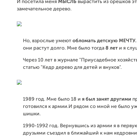
И посетила меня
МЫСЛЬ
вырастить из орешков э
замечательное дерево.
Но, взрослые умеют
обломать детскую МЕЧТУ.
они растут долго. Мне было тогда
8 лет
и я слу
Через 10 лет в журнале "Приусадебное хозяйст
статью "Кедр дерево для детей и внуков".
1989 год. Мне было 18 и
я был занят другими
пр
готовился к армии.И рядом со мной не было у
шишки.
1990-1992 год. Вернувшись из армии я в перву
друзьями съездил в ближайший к нам кедровник