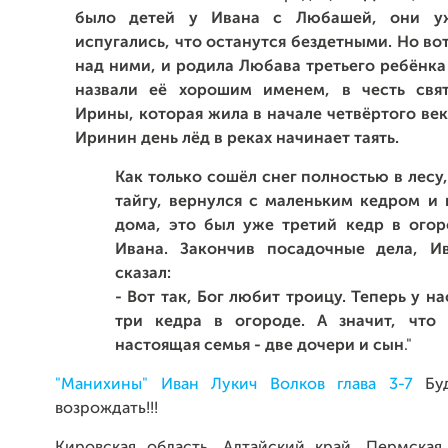
было детей у Ивана с Любашей, они уж
испугались, что останутся бездетными. Но во
над ними, и родила Любава третьего ребёнка 
назвали её хорошим именем, в честь свя
Ирины, которая жила в начале четвёртого век
Иринин день лёд в реках начинает таять.
Как только сошёл снег полностью в лесу
тайгу, вернулся с маленьким кедром и 
дома, это был уже третий кедр в ого
Ивана. Закончив посадочные дела, И
сказал:
- Вот так, Бог любит троицу. Теперь у на
три кедра в огороде. А значит, что
настоящая семья - две дочери и сын
."
"Манихины" Иван Лукич Волков глава 3-7
Буд
возрождать!!!