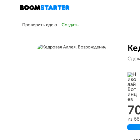
Проверить идею
Создать
Ке
Сдел
7
из 6
Зав