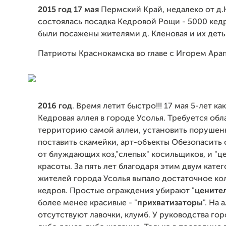
2015 год 17 мая
Пермский Край, недалеко от д.
состоялась посадка Кедровой Рощи - 5000 кед
были посажены жителями д. Кленовая и их деть
Патриоты Краснокамска во главе с Игорем Ара
2016 год
. Время летит быстро!!! 17 мая 5-лет ка
Кедровая аллея в городе Усолья. Требуется об
территорию самой аллеи, установить порушен
поставить скамейки, арт-объекты Обезопасить
от блуждающих коз,"слепых" косильщиков, и "ц
красоты. За пять лет благодаря этим двум кате
жителей города Усолья выпало достаточное ко
кедров. Простые ограждения убирают "
цените
более менее красивые - "
прихватизаторы
". На 
отсутствуют лавочки, клумб. У руководства гор