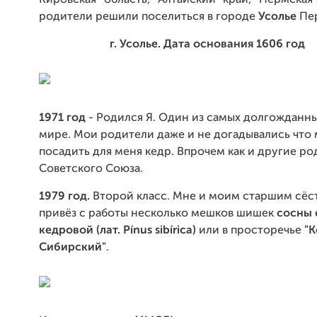
Кировская область, Алтайский край, Пермская
родители решили поселиться в городе
Усолье
Пер
г. Усолье. Дата основания 1606 год
1971 год
- Родился Я. Один из самых долгожданны
мире. Мои родители даже и не догадывались что
посадить для меня кедр. Впрочем как и другие р
Советского Союза.
1979 год.
Второй класс. Мне и моим старшим сёс
привёз с работы несколько мешков шишек
сосны 
кедровой
(лат. Pínus
sibírica)
или в просторечье
"К
Сибирский"
.