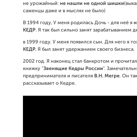
не урожайный:
не нашли не одной шишки
(выка
саженцы даже и в мыслях не было)
В 1994 году, У меня родилась Дочь - для неё я
н
КЕДР
. Я так был сильно занят зарабатыванием д
в 1999 году. У меня появился сын. Для него я т
КЕДР.
Я был занят удержанием своего бизнеса.
2002 год. Я наконец стал банкротом и прочита
книжку "
Звенящие Кедры России
". Замечатель
предпринимателя и писателя
В.Н. Мегре
. Он та
рассказывает о Кедре.