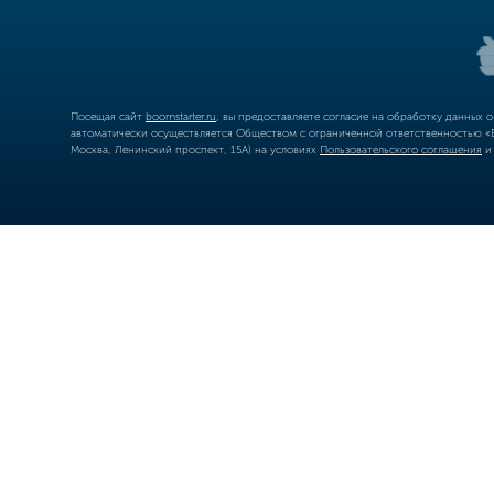
Посещая сайт
boomstarter.ru
, вы предоставляете согласие на обработку данных 
автоматически осуществляется Обществом с ограниченной ответственностью «Б
Москва, Ленинский проспект, 15А) на условиях
Пользовательского соглашения