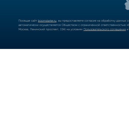
Посещая сайт
boomstarter.ru
, вы предоставляете согласие на обработку данных 
автоматически осуществляется Обществом с ограниченной ответственностью «Б
Москва, Ленинский проспект, 15А) на условиях
Пользовательского соглашения