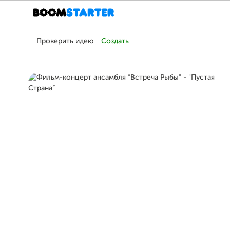
Проверить идею
Создать