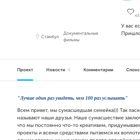
Завер
У вас е
Документальные
Пришло
Стамбул
фильмы
Проект
Новости
6
Комментарии
Спон
"Лучше один раз увидеть, чем 100 раз услышать"
Всем привет, мы сумасшедшая семейка))) Так ласк
называют наши друзья. Наше сумасшествие заключ
что мы постоянно что-то креативим, придумывае
проекты и всеми средствами пытаемся их воплоти