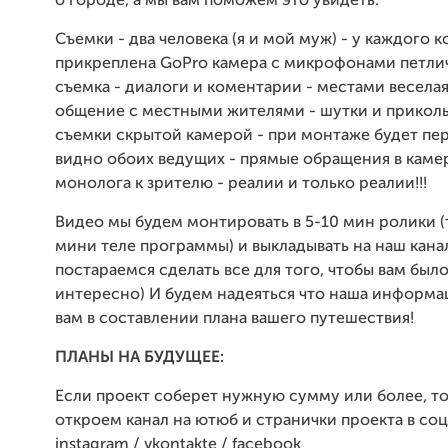
о городе, а мы вам поможем это увидеть.
Съемки - два человека (я и мой муж) - у каждого к
прикреплена GoPro камера с микрофонами петлич
съемка - диалоги и коментарии - местами веселая
общение с местными жителями - шутки и прикол
съемки скрытой камерой - при монтаже будет пе
видно обоих ведущих - прямые обращения в камер
монолога к зрителю - реалии и только реалии!!!
Видео мы будем монтировать в 5-10 мин ролики (
мини теле программы) и выкладывать на наш кана
постараемся сделать все для того, чтобы вам был
интересно) И будем надеяться что наша информ
вам в составлении плана вашего путешествия!
ПЛАНЫ НА БУДУЩЕЕ:
Если проект соберет нужную сумму или более, то
откроем канал на ютюб и странички проекта в соц
instagram / vkontakte / facebook