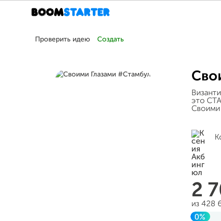
Проверить идею
Создать
Сво
Византи
это СТА
Своими 
К
2 
из 428 
0%