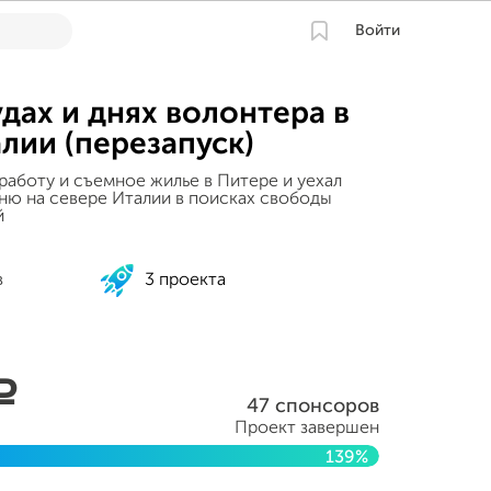
Войти
удах и днях волонтера в
лии (перезапуск)
 работу и съемное жилье в Питере и уехал
ню на севере Италии в поисках свободы
й
в
3 проекта
a
47 спонсоров
Проект завершен
139%
14