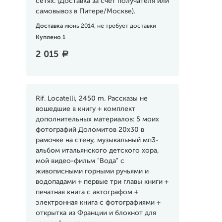
сетях. (Доставка за счет получателя или
самовывоз в Питере/Москве).
Доставка
июнь 2014, не требует доставки
Куплено 1
2 015
a
Rif. Locatelli, 2450 m. Рассказы не
вошедшие в книгу + комплект
дополнительных материалов: 5 моих
фотографий Доломитов 20х30 в
рамочке на стену, музыкальный мп3-
альбом итальянского детского хора,
мой видео-фильм "Вода" с
живописными горными ручьями и
водопадами + первые три главы книги +
печатная книга с автографом +
электронная книга с фотографиями +
открытка из Франции и блокнот для