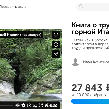
Проверить идею
Книга о тр
горной Ита
О том, как я бросил
волонтером в дерев
труда и приключени
Иван Кузнецо
27 843
из 20 000 собрано
Завершен 03 мая 20