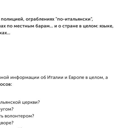
 полицией, ограблениях "по-итальянски",
х по местным барам... и о стране в целом: языке,
ах...
зной информации об Италии и Европе в целом, а
осов:
альянской церкви?
ругом?
ать волонтером?
дворе?