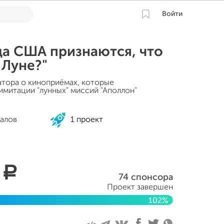
Войти
да США признаются, что
 Луне?"
атора о киноприёмах, которые
имитации "лунных" миссий "Аполлон"
алов
1 проект
5
a
74 спонсора
Проект завершен
102%
2022