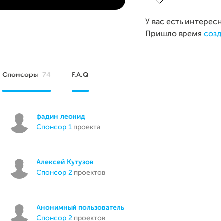
У вас есть интерес
Пришло время
созд
Спонсоры
74
F.A.Q
фадин леонид
спонсор 1
проекта
Алексей Кутузов
спонсор 2
проектов
Анонимный пользователь
спонсор 2
проектов