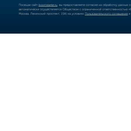
Посещая сайт
boomstarter.ru
, вы предоставляете согласие на обработку данных 
автоматически осуществляется Обществом с ограниченной ответственностью «Б
Москва, Ленинский проспект, 15А) на условиях
Пользовательского соглашения