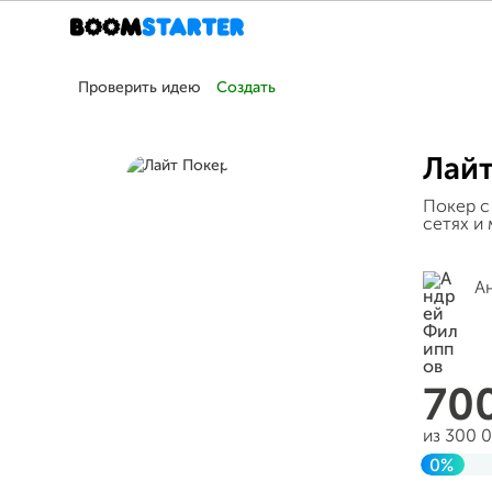
Проверить идею
Создать
Лай
Покер с
сетях и
А
70
из 300 
0%
Заверш