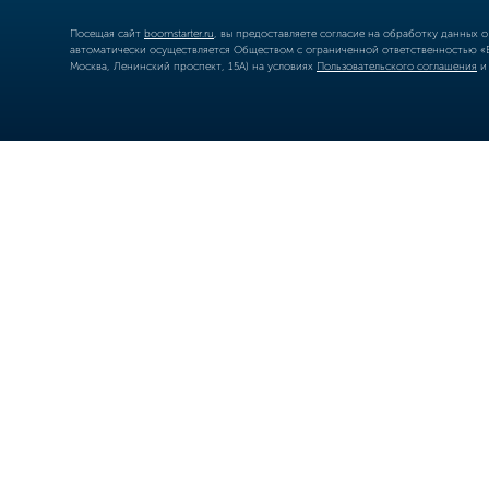
Посещая сайт
boomstarter.ru
, вы предоставляете согласие на обработку данных 
автоматически осуществляется Обществом с ограниченной ответственностью «Б
Москва, Ленинский проспект, 15А) на условиях
Пользовательского соглашения