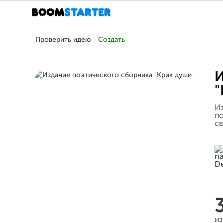
Проверить идею
Создать
И
"
Из
по
св
из