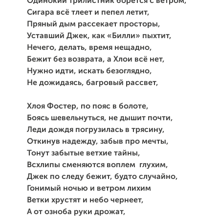
Одинокий трилистник борется с ветром,
Сигара всё тлеет и пепел летит,
Пряный дым рассекает просторы,
Уставший Джек, как «Билли» пыхтит,
Нечего, делать, время нещадно,
Бежит без возврата, а Хлои всё нет,
Нужно идти, искать безоглядно,
Не дожидаясь, багровый рассвет,
Хлоя Фостер, по пояс в болоте,
Боясь шевельнуться, не дышит почти,
Леди дождя погрузилась в трясину,
Откинув надежду, забыв про мечты,
Тонут забытые ветхие тайны,
Всхлипы сменяются воплем глухим,
Джек по следу бежит, будто случайно,
Гонимый ночью и ветром лихим
Ветки хрустят и небо чернеет,
А от озноба руки дрожат,