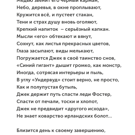
Медью звенит его черный карман,
Небо, деревья, в окне проплывают,
Кружится всё, и пустеет стакан,
Тени и страх душу вновь оголяют,
Крепкий напиток – серьёзный капкан.
Мысли «его» обтекают и вянут,
Сохнут, как листья прекрасных цветов,
Глаза засыпают, виды мелькают,
Погружается Джек в своё таинство снов,
«Синий гигант» дышит громко, как монстр,
Иногда, сотрясая интерьеры и пыль,
В углу «Ундервуд» стоит верно, не просто,
Как и полупустая бутыль,
Джек держит путь спасти леди Фостер,
Спасти от печали, тоски и хлопот,
Джек не предвидит «другого исхода»,
Не знает коварство ирландских болот…
Близится день к своему завершению,