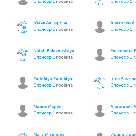
спонсор 1
проекта
спонсор 1
п
Юлия Авшарова
Анатолий А
спонсор 1
проекта
спонсор 1
п
Natali Balazovskaya
Екатерина 
спонсор 1
проекта
спонсор 1
п
Evdokiya Evdokiya
Irina Savrin
спонсор 1
проекта
спонсор 1
п
Мария Мария
Анастасия 
спонсор 1
проекта
спонсор 1
п
Mary Mironova
Ирина Ири