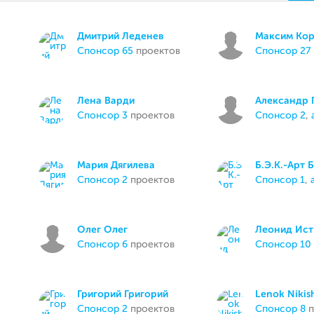
Дмитрий Леденев
Максим Ко
спонсор 65
проектов
спонсор 27
Лена Варди
Александр 
спонсор 3
проектов
спонсор 2
,
Мария Дягилева
Б.Э.К.-Арт Б
спонсор 2
проектов
спонсор 1
,
Олег Олег
Леонид Ист
спонсор 6
проектов
спонсор 10
Григорий Григорий
Lenok Nikis
спонсор 2
проектов
спонсор 8
п