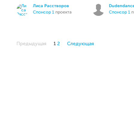
Лиса Расстворов
Dudendanc
спонсор 1
проекта
спонсор 1
п
Предыдущая
1
2
Следующая