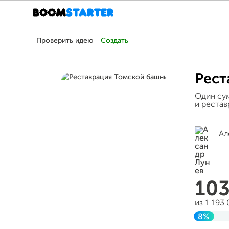
Проверить идею
Создать
Рест
Один су
и рестав
Ал
10
из 1 193
8%
Заверш