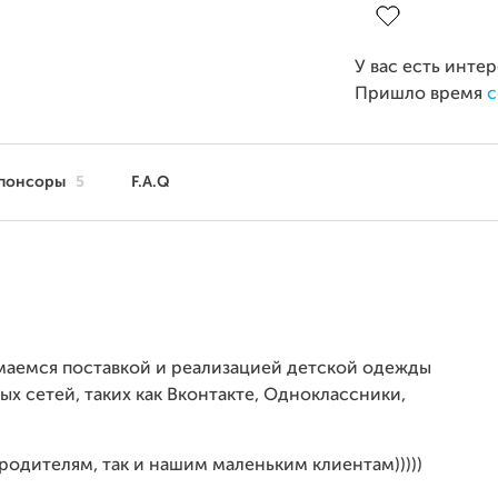
У вас есть инте
Пришло время
с
понсоры
5
F.A.Q
имаемся поставкой и реализацией детской одежды
х сетей, таких как Вконтакте, Одноклассники,
 родителям, так и нашим маленьким клиентам)))))