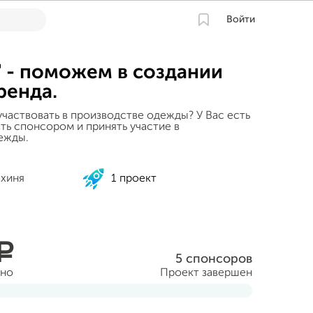
Войти
" - поможем в создании
ренда.
участвовать в производстве одежды? У Вас есть
ть спонсором и принять участие в
ежды.
ахиня
1 проект
a
5 спонсоров
ано
Проект завершен
уста 2014