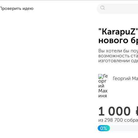
Проверить идею
"KarapuZ
нового б
Вы хотели бы по
возможность ста
изготовлении од
Георгий М
1 000
из 298 700 собр
0%
Завершен 09 авг