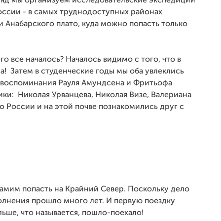
ряд мы организуем исследовательские экспедиции
оссии - в самых труднодоступных районах
 Анабарского плато, куда можно попасть только
его все началось? Началось видимо с того, что в
! Затем в студенческие годы мы оба увлеклись
и воспоминания Рауля Амундсена и Фритьофа
ики: Николая Урванцева, Николая Визе, Валериана
о России и на этой почве познакомились друг с
самим попасть на Крайний Север. Поскольку дело
полнения прошло много лет. И первую поездку
льше, что называется, пошло-поехало!