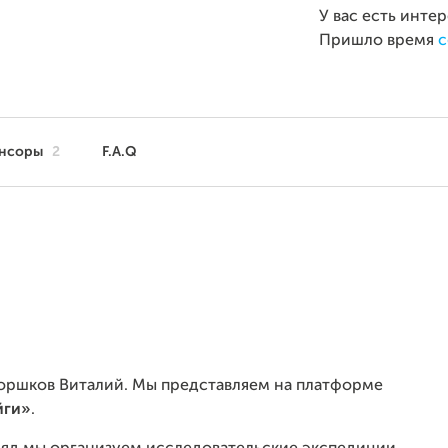
У вас есть инте
Пришло время
с
нсоры
2
F.A.Q
и Горшков Виталий. Мы представляем на платформе
йги»
.