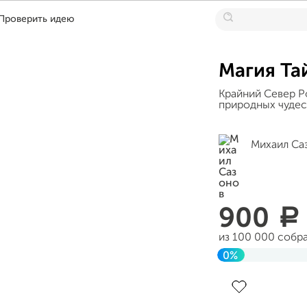
Проверить идею
Магия Та
Крайний Север Ро
природных чудес
Михаил Са
900
a
из 100 000 собр
0%
Завершен 12 ию