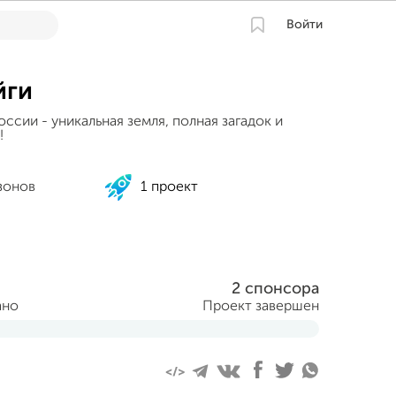
Войти
йги
ссии - уникальная земля, полная загадок и
!
зонов
1 проект
2 спонсора
ано
Проект завершен
ня 2015