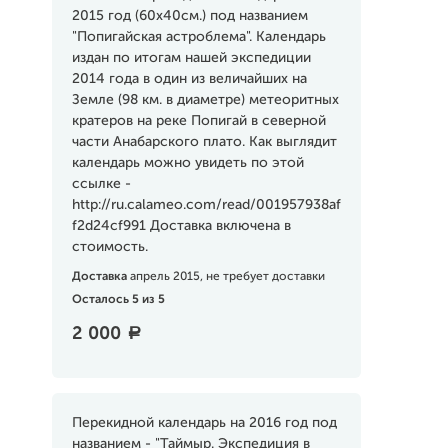
2015 год (60х40см.) под названием
"Попигайская астроблема". Календарь
издан по итогам нашей экспедиции
2014 года в один из величайших на
Земле (98 км. в диаметре) метеоритных
кратеров на реке Попигай в северной
части Анабарского плато. Как выглядит
календарь можно увидеть по этой
ссылке -
http://ru.calameo.com/read/001957938af
f2d24cf991 Доставка включена в
стоимость.
Доставка
апрель 2015, не требует доставки
Осталось 5 из 5
2 000
a
Перекидной календарь на 2016 год под
названием - "Таймыр. Экспедиция в