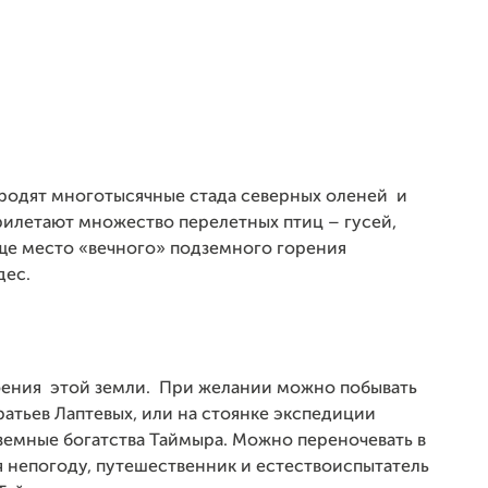
родят многотысячные стада северных оленей и
илетают множество перелетных птиц – гусей,
еще место «вечного» подземного горения
дес.
оения этой земли. При желании можно побывать
атьев Лаптевых, или на стоянке экспедиции
земные богатства Таймыра. Можно переночевать в
я непогоду, путешественник и естествоиспытатель