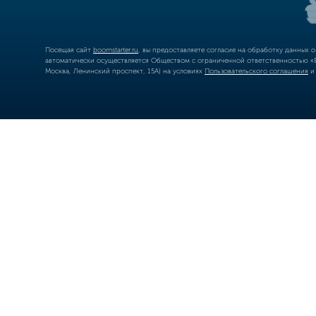
Посещая сайт
boomstarter.ru
, вы предоставляете согласие на обработку данных 
автоматически осуществляется Обществом с ограниченной ответственностью «Б
Москва, Ленинский проспект, 15А) на условиях
Пользовательского соглашения