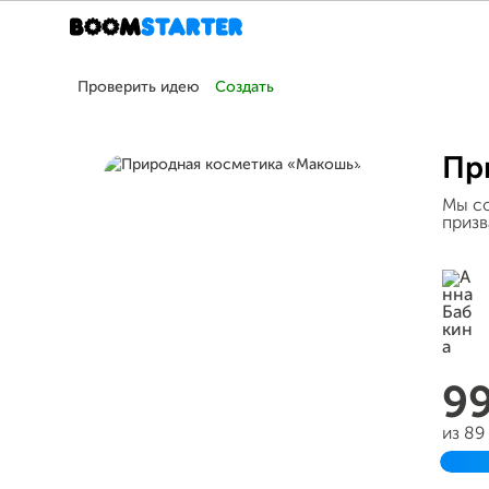
Проверить идею
Создать
Пр
Мы со
призв
9
из 89
Зав