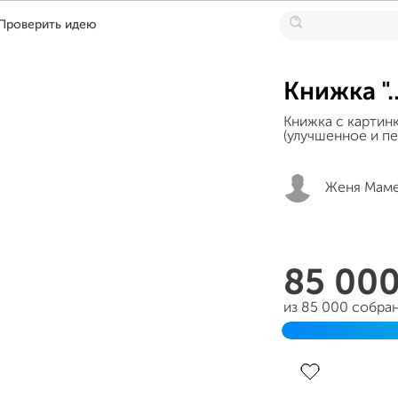
Проверить идею
Книжка "..
Книжка с картин
(улучшенное и пе
Женя Мам
85 00
из 85 000 собра
Завершен 08 ма