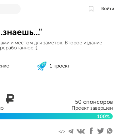
Войти
.знаешь..."
ками и местом для заметок. Второе издание
реработанное :).
енко
1 проект
0
a
50 спонсоров
но
Проект завершен
100%
рта 2014