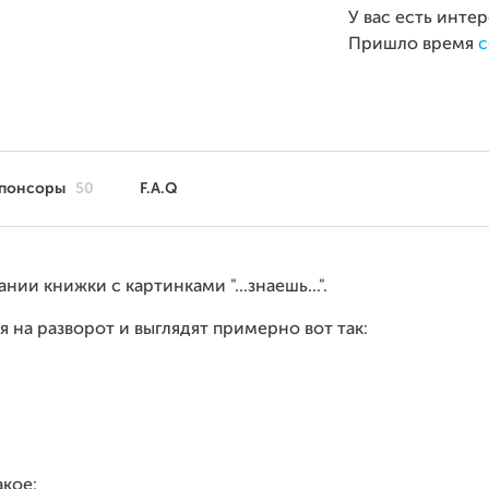
У вас есть инте
Пришло время
с
понсоры
50
F.A.Q
ии книжки с картинками "...знаешь...".
я на разворот и выглядят примерно вот так:
акое: