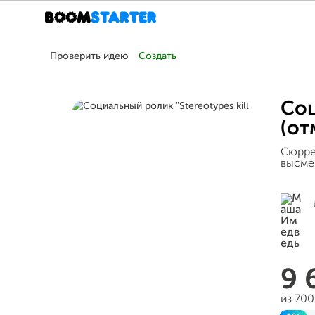
Проверить идею
Создать
Соц
(от
Сюрре
высме
9 
из 70