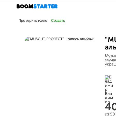
Проверить идею
Создать
"M
ал
Музык
звуча
укра
4
из 50