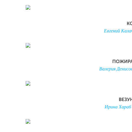
К
Евгений Кала
П
ОЖИРА
Валерия Денисо
ВЕЗУ
Ирина Хараб