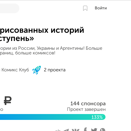
Войти
рисованных историй
ступень»
ории из России, Украины и Аргентины! Больше
траниц, больше комиксов!
й Комикс Клуб
2 проекта
9
a
144 спонсора
но
Проект завершен
133%
еля 2017