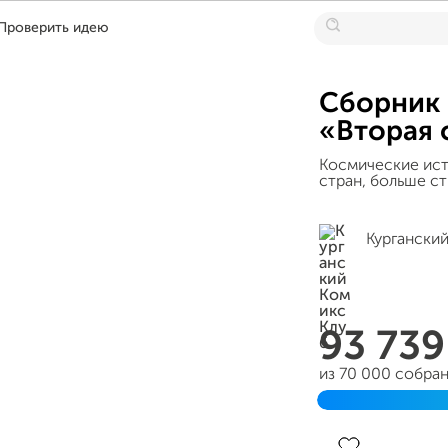
Проверить идею
Сборник 
«Вторая 
Космические ист
стран, больше с
Кургански
93 73
из 70 000 собра
Завершен 12 апр