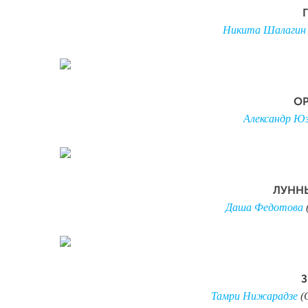
Никита Шалагин
ОР
Александр Ю
ЛУНН
Даша Федотова
З
Тамри Нижарадзе
(