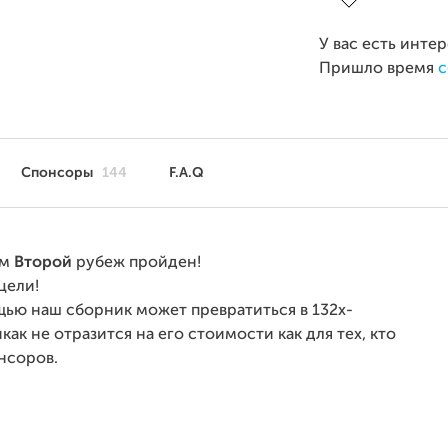
У вас есть инте
Пришло время
с
Спонсоры
144
F.A.Q
ам
Второй
рубеж пройден!
цели!
щью наш сборник может превратиться в 132х-
как не отразится на его стоимости как для тех, кто
нсоров.