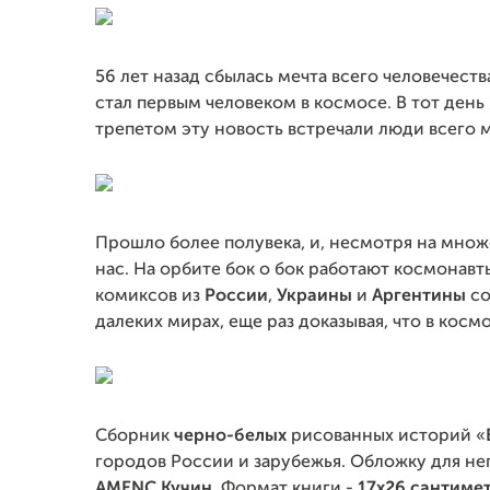
56 лет назад сбылась мечта всего человечест
стал первым человеком в космосе. В тот день
трепетом эту новость встречали люди всего 
Прошло более полувека, и, несмотря на множ
нас. На орбите бок о бок работают космонавты
комиксов из
России
,
Украины
и
Аргентины
со
далеких мирах, еще раз доказывая, что в косм
Сборник
черно-белых
рисованных историй «
городов России и зарубежья. Обложку для н
AMENC Кучин
. Формат книги -
17х26 сантиме