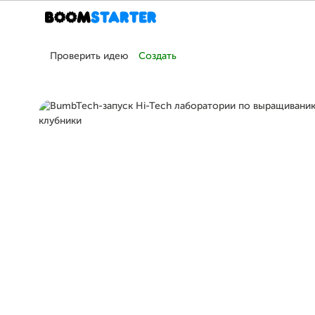
Проверить идею
Создать