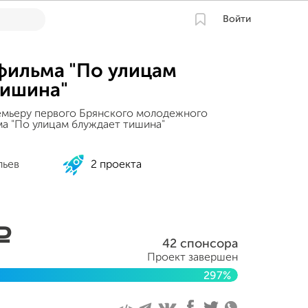
Войти
фильма "По улицам
тишина"
емьеру первого Брянского молодежного
ма "По улицам блуждает тишина"
льев
2 проекта
a
42 спонсора
Проект завершен
297%
 2014