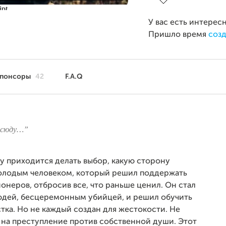
У вас есть интерес
Пришло время
созд
понсоры
42
F.A.Q
всюду…”
у приходится делать выбор, какую сторону
 молодым человеком, который решил поддержать
неров, отбросив все, что раньше ценил. Он стал
юдей, бесцеремонным убийцей, и решил обучить
ка. Но не каждый создан для жестокости. Не
т на преступление против собственной души. Этот