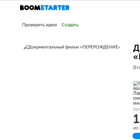
Проверить идею
Создать
Д
«
Вт
Авт
из