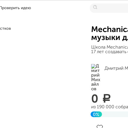
Проверить идею
Mechanic
музыки д
Школа Mechanica
17 лет создават
Дмитрий М
0
a
из 190 000 собр
0%
Завершен 25 янв