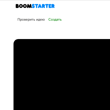
Проверить идею
Создать