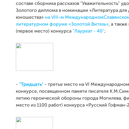
составе сборника рассказов "Уважительность" у
Золотого диплома в номинации «Литература для 
юношества»
на VIII-м МеждународномСлавянско
литературном форуме «Золотой Витязь»
, а такж
(первое место) конкурса
"Лауреат - 40"
;
-
"Тридцать"
-
третье место на VI Международно
конкурсе, посвященном памяти писателя К.М.Сим
летию героической обороны города Могилева, фи
место из 1100 работ) конкурса «Русский Гофман-