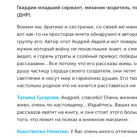
Гвардии младший сержант, механик-водитель, п
(ДНР)
.
Воюем мы, братики и сестрички, со своей же мам
вот как-то на просторах инета обнаружил я автора
группу его. Автор этот Андрей Авдей,и вот поверь
мужик который войну не понаслышке знает, и сме
видел, и горечь утраты и солёный привкус победы,
рассказами... Все потому что его рассказы живы,
душу частицу сердца своего создателя, они летят
светлячки и несут мир и гармонию душам. Его тв
настолько родное что не хочется расставаться ни 
Татьяна Гусарова
.
Андрей, спасибо! Очень жизнен
живо, очень по настоящему... Издайтесь. Ваших к
рассказов хватит на книгу, и они стоят этого бол
того, что лежит на полках в книжном магазине.
Константин Никитин
.
У Вас очень много отличных