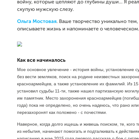
войну, которые цепляют до глубины души... Я ре
скупую мужскую слезу.
Ольга Мостовая
. Ваше творчество уникально тем,
описываете жизнь и напоминаете о человеческом
Как все начиналось
Мое основное увлечение - история войны, установление 
без вести земляков, поиск на родине неизвестных захорон
красноармейцев, а также установление их фамилий. Из 15
установил судьбы 11-ти, также нашел партизанскую могилу
им памятник. Место захоронения красноармейцев (погибш
года) пока не определено, но очень надеюсь, что рано или
перезахоронят как положено - с почестями.
Наверное, когда долго ищешь и живешь поиском, те, кого 
из небытия, начинают помогать и подталкивать к действия
написанию в мае 2015 года первого рассказа о бое с гитл