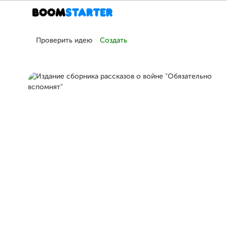
Проверить идею
Создать