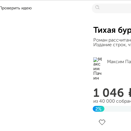
Проверить идею
Тихая бу
Роман рассчитан 
Издание строк, ч
Максим Па
1 046
из 40 000 собра
2%
Завершен 15 апр