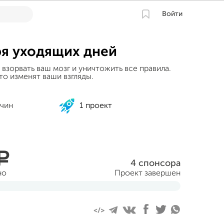
Войти
ря уходящих дней
взорвать ваш мозг и уничтожить все правила.
то изменят ваши взгляды.
чин
1 проект
a
4 спонсора
но
Проект завершен
еля 2017