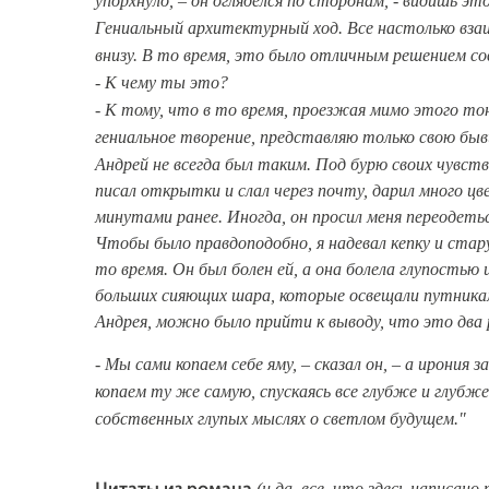
упорхнуло, – он огляделся по сторонам, - видишь э
Гениальный архитектурный ход. Все настолько взаи
внизу. В то время, это было отличным решением 
- К чему ты это?
- К тому, что в то время, проезжая мимо этого тон
гениальное творение, представляю только свою бы
Андрей не всегда был таким. Под бурю своих чувст
писал открытки и слал через почту, дарил много ц
минутами ранее. Иногда, он просил меня переодеть
Чтобы было правдоподобно, я надевал кепку и стар
то время. Он был болен ей, а она болела глупостью и
больших сияющих шара, которые освещали путникам
Андрея, можно было прийти к выводу, что это два 
- Мы сами копаем себе яму, – сказал он, – а ирония 
копаем ту же самую, спускаясь все глубже и глубже. 
собственных глупых мыслях о светлом будущем."
(и да, все, что здесь написан