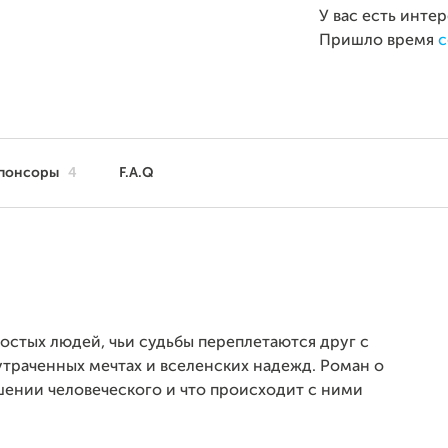
У вас есть инте
Пришло время
с
понсоры
4
F.A.Q
остых людей, чьи судьбы переплетаются друг с
 утраченных мечтах и вселенских надежд. Роман о
шении человеческого и что происходит с ними