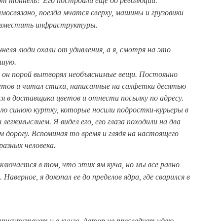
тот тоннель? Его построили еще до революции.
мосвязано, поезда мчатся сверху, машины и грузовики
совместить инфраструктуры.
неля люди охали от удивления, а я, смотря на это
вшую.
в он порой вытворял необъяснимые вещи. Постоянно
ветов и читал стихи, написанные на салфетки десятью
ся в доставщика цветов и отнести посылку по адресу.
ую синюю куртку, которые носили подростки-курьеры в
 легкомыслием. Я видел его, его глаза походили на два
 дорогу. Вспоминая то время и глядя на настоящего
разных человека.
заключается в том, что этих ям куча, но мы все равно
Наверное, я докопал ее до пределов ядра, где сварился в
о присутствует и в книге. Автор не преследует идею