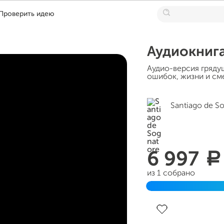
Проверить идею
Аудиокнига
Аудио-версия грядущ
ошибок, жизни и сме
Santiago de S
6 997
a
из 1 собрано
Завершен 22 марта 