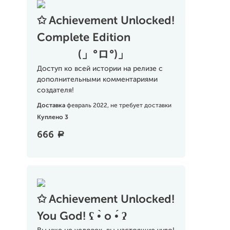
✩ Achievement Unlocked!
Сomplete Edition
⠀⠀⠀⠀⠀(」°ロ°)」
Доступ ко всей истории на релизе с
дополнительными комментариями
создателя!
Доставка
февраль 2022, не требует доставки
Куплено 3
666
a
✩ Achievement Unlocked!
You God! ʕ •̀ o •́ ʔ