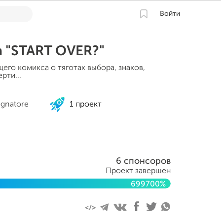
Войти
 "START OVER?"
его комикса о тяготах выбора, знаков,
рти...
ognatore
1 проект
6 спонсоров
Проект завершен
699700%
2022