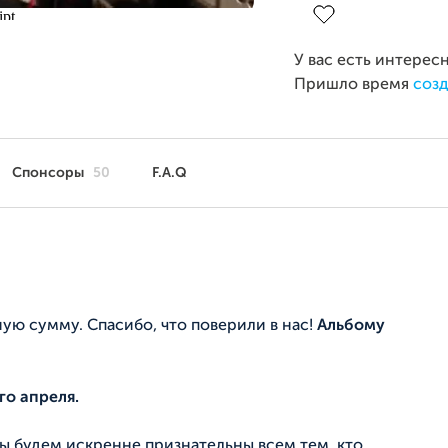
У вас есть интерес
Пришло время
созд
Спонсоры
50
F.A.Q
ную
сумму. Спасибо, что поверили в нас!
Альбому
го апреля.
 будем искренне признательны всем тем, кто