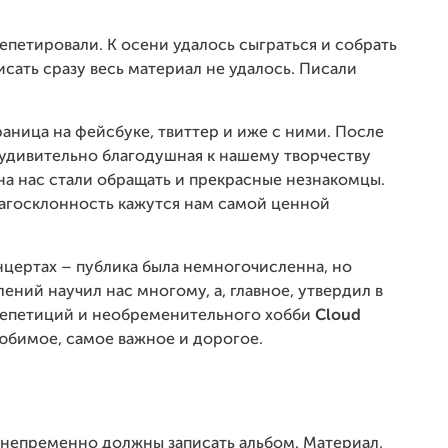
епетировали. К осени удалось сыграться и собрать
исать сразу весь материал не удалось. Писали
аница на фейсбуке, твиттер и иже с ними. После
я удивительно благодушная к нашему творчеству
на нас стали обращать и прекрасные незнакомцы.
благосклонность кажутся нам самой ценной
нцертах – публика была немногочисленна, но
ний научил нас многому, а, главное, утвердил в
 репетиций и необременительного хобби
Cloud
любимое, самое важное и дорогое.
 непременно должны записать альбом. Материал,