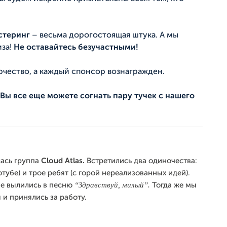
стеринг
– весьма дорогостоящая штука. А мы
иза!
Не оставайтесь безучастными!
орчество, а каждый спонсор вознагражден.
Вы все еще можете согнать пару тучек с нашего
лась группа
Cloud Atlas.
Встретились два одиночества:
убе) и трое ребят (с горой нереализованных идей).
“Здравствуй, милый”.
че вылились в песню
Тогда же мы
 и принялись за работу.