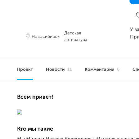
З
У в
Детская
Новосибирск
Пр
литература
Проект
Новости
11
Комментарии
6
Сп
Всем привет!
Кто мы такие