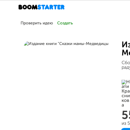
Проверить идею
Создать
И
М
Сбо
рад
5
из 